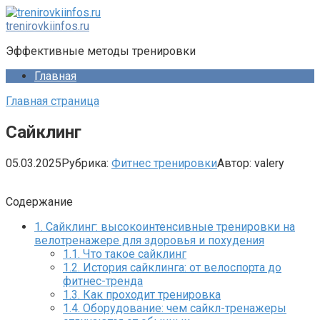
Перейти
к
trenirovkiinfos.ru
контенту
Эффективные методы тренировки
Главная
Главная страница
Сайклинг
05.03.2025
Рубрика:
Фитнес тренировки
Автор:
valery
Содержание
1.
Сайклинг: высокоинтенсивные тренировки на
велотренажере для здоровья и похудения
1.1.
Что такое сайклинг
1.2.
История сайклинга: от велоспорта до
фитнес-тренда
1.3.
Как проходит тренировка
1.4.
Оборудование: чем сайкл-тренажеры